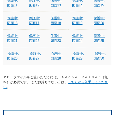
保護中:
保護中:
保護中:
保護中:
保護中:
図面11
図面12
図面13
図面14
図面15
保護中:
保護中:
保護中:
保護中:
保護中:
図面16
図面17
図面18
図面19
図面20
保護中:
保護中:
保護中:
保護中:
保護中:
図面21
図面22
図面23
図面24
図面25
保護中:
保護中:
保護中:
保護中:
保護中:
図面26
図面27
図面28
図面29
図面30
ＰＤＦファイルをご覧いただくには、 Ａｄｏｂｅ Ｒｅａｄｅｒ（無
料）が必要です。 まだお持ちでない方は、
こちらから入手してくださ
い
。