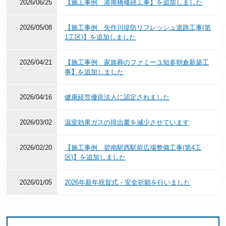
2026/06/25
【施工事例 港南橋修繕工事】を追加しました
2026/05/08
【施工事例 矢作川堤防リフレッシュ道路工事(第
1工区)】を追加しました
2026/04/21
【施工事例 家族葬のファミーユ知多朝倉新築工
事】を追加しました
2026/04/16
健康経営優良法人に認定されました
2026/03/02
温室効果ガスの排出量を減少させています
2026/02/20
【施工事例 碧南駅西駅前広場整備工事(第4工
区)】を追加しました
2026/01/05
2026年新年祝賀式・安全祈願を行いました