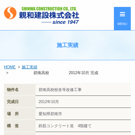
MENU
施工実績
HOME
施工実績
碧南高校 2012年10月 完成
物件名
碧南高校校舎等改修工事
完成日
2012年10月
場 所
愛知県碧南市
構 造
鉄筋コンクリート造 4階建て